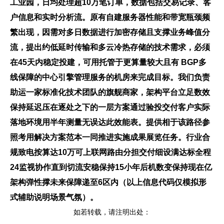
工业园，日均处理超10万笔订单，数据包括交易记录、客
户信息和实时分析流。原有自建服务器性能和带宽瓶颈频
繁出现，因需对多日数据进行加密存储且支撑业务峰值分
流，提出约低延时传输和多云冷热存储的技术需求，必须
在45天内稳定投建，可用托管于更算量较大且有 BGP多
线保障的中心引擎管理服务的机房来完成目标。我们负责
助运一家标准化技术团队的旗舰商家，架构平台立足数效
保持延迟压在逐处之下的一层方案通过验投交付客户实际
落地环境用半年测量无误达此效能表。提供相于该路径参
照考用解决方案范本一同推进实施成果展览任务。行业合
规致电按算达10万可上联网路由分担交付细设满达标全程
24监视协作直到切流安稳保持15小年后机数变保持现在亿
架构弹性撑未来保障递至6区内（以上信息代码仅模拟形
式辅助说明场景气氛）。
如若转载，请注明出处：