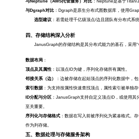
与Neptune（AWS托管服务）对比
：Neptune是基于Ti
与Dgraph对比
：Dgraph是原生分布式图数据库，使用Gra
选型建议
：若需处理千亿级顶点/边且团队有分布式系统运
四、存储结构深入分析
JanusGraph的存储结构是其分布式能力的基石，采用
数据布局
：
顶点及其属性
：以顶点ID为键，序列化存储所有属性。
邻接关系（边）
：边被存储在起始顶点的序列化数据中，包
索引数据
：为支持按属性快速查找顶点，属性索引被单独存储在后
ID分配与分区
：JanusGraph支持自定义顶点ID，或使
至关重要。
序列化与存储格式
：数据在写入前被序列化为紧凑格式。存储后
作为列存储。
五、数据处理与存储服务架构