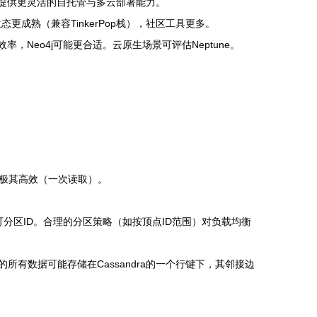
Graph提供更灵活的自托管与多云部署能力。
生态更成熟（兼容TinkerPop栈），社区工具更多。
，Neo4j可能更合适。云原生场景可评估Neptune。
边极其高效（一次读取）。
一、可分区ID。合理的分区策略（如按顶点ID范围）对负载均衡
所有数据可能存储在Cassandra的一个行键下，其邻接边