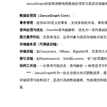
JanusGraph的架构清晰地将数据处理层与底层存储服
数据处理层（JanusGraph Core）
：
事务管理
：提供ACID语义的事务，支持多线程并发。事务缓存（Tra
查询处理与优化
：Gremlin查询被解析、优化为一系列
图元素序列化
：负责将顶点、边等对象与底层存储格式相互
存储服务层（可插拔后端）
：
存储后端
：如Cassandra、HBase、Bigtable
索引后端
：如Elasticsearch、Solr或Lucene
协同工作流
：一次查询可能涉及：查询解析 -> 检查是否可利用
****：JanusGraph作为一款企业级分布式图数
存储原理与架构设计，是进行高效数据建模、性能调优和稳
案。