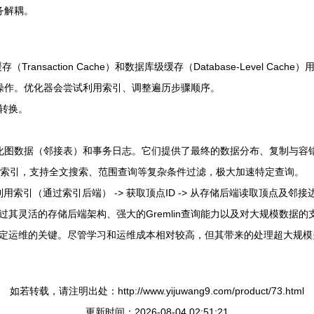
务解耦。
nsaction Cache）和数据库级缓存（Database-Level Cach
基础操作。优化器会尝试利用索引、调整遍历步骤顺序。
转换。
等，负责持久化图数据（邻接表）和事务日志。它们提供了最终的数据分布、复制与
，专门处理属性索引，支持全文搜索、范围查询等复杂条件过滤，极大加速特定查询。
索引（通过索引后端） -> 获取顶点ID -> 从存储后端读取顶点及邻接边
据库，通过其灵活的存储后端架构、强大的Gremlin查询能力以及对大规模
定运维的关键。尽管学习和运维成本相对较高，但其带来的处理超大规模
如若转载，请注明出处：http://www.yijuwang9.com/product/73.html
更新时间：2026-08-04 02:51:21