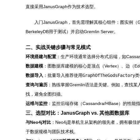
直接采用JanusGraph作为技术选型。
入门JanusGraph，首先需理解其核心组件：图实例（Gr
BerkeleyDB用于测试）并启动Gremlin Server。
二、实战关键步骤与常见模式
环境搭建与配置
：生产环境通常选择分布式后端，如Cassan
数据建模
：图数据库建模的核心是顶点（Vertex）、边（E
数据导入
：批量导入推荐使用
GraphOfTheGodsFactory
类
查询与遍历
：熟练掌握Gremlin语法是关键。例如，查找
找，避免全图扫描。
运维与监控
：监控后端存储（Cassandra/HBase）
三、选型对比：JanusGraph vs. 其他图数据库
与Neo4j对比
：Neo4j是单机主从架构的领先者，拥有极佳
于数据规模与团队技术栈。