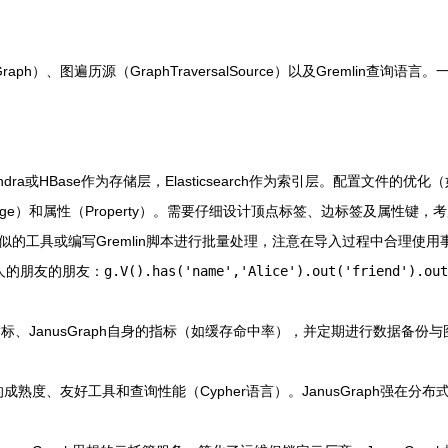
aph）、图遍历源（GraphTraversalSource）以及Gremlin
dra或HBase作为存储层，Elasticsearch作为索引层。配置文件
dge）和属性（Property）。需要仔细设计顶点标签、边标签及属性键
似的工具或编写Gremlin脚本进行批量处理，注意在导入过程中合理使
某人的朋友的朋友：
g.V().has('name','Alice').out('friend').out
的性能指标、JanusGraph自身的指标（如缓存命中率），并定期进行数据备
的成熟度、友好工具和查询性能（Cypher语言）。JanusGraph强