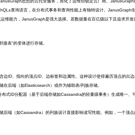
tan/JanusGraph思想的云托管服务，简化了运维但锁定云厂商。Janus
phQL±查询语言，在分布式事务和查询性能上有独特设计。JanusGraph
维能力，JanusGraph是强大选择。若数据量在百亿级以下且追求开发效率
“邻接表”的变体进行存储。
含边ID、指向的顶点ID、边标签和边属性。这种设计使得遍历顶点的出
端（如Elasticsearch）或作为辅助表/列族存储。
用其分布式ID分配器（基于后端存储如Cassandra的轻量级事务）生成唯
端（如Cassandra）的列族设计直接影响读写性能。例如，一个顶点的