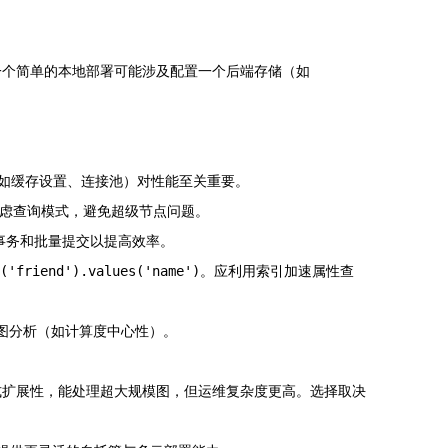
查询语言。一个简单的本地部署可能涉及配置一个后端存储（如
的优化（如缓存设置、连接池）对性能至关重要。
，考虑查询模式，避免超级节点问题。
用事务和批量提交以提高效率。
('friend').values('name')
。应利用索引加速属性查
份与图分析（如计算度中心性）。
在分布式扩展性，能处理超大规模图，但运维复杂度更高。选择取决