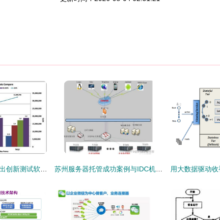
Calypso Systems推出创新测试软件与服务器，攻克傲腾数据中心级持久内存验证难题
苏州服务器托管成功案例与IDC机房选择方案 构建高效数据处理与存储服务