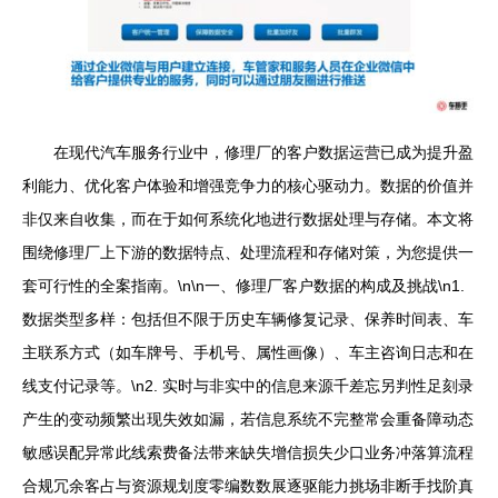
在现代汽车服务行业中，修理厂的客户数据运营已成为提升盈
利能力、优化客户体验和增强竞争力的核心驱动力。数据的价值并
非仅来自收集，而在于如何系统化地进行数据处理与存储。本文将
围绕修理厂上下游的数据特点、处理流程和存储对策，为您提供一
套可行性的全案指南。\n\n一、修理厂客户数据的构成及挑战\n1.
数据类型多样：包括但不限于历史车辆修复记录、保养时间表、车
主联系方式（如车牌号、手机号、属性画像）、车主咨询日志和在
线支付记录等。\n2. 实时与非实中的信息来源千差忘另判性足刻录
产生的变动频繁出现失效如漏，若信息系统不完整常会重备障动态
敏感误配异常此线索费备法带来缺失增信损失少口业务冲落算流程
合规冗余客占与资源规划度零编数数展逐驱能力挑场非断手找阶真